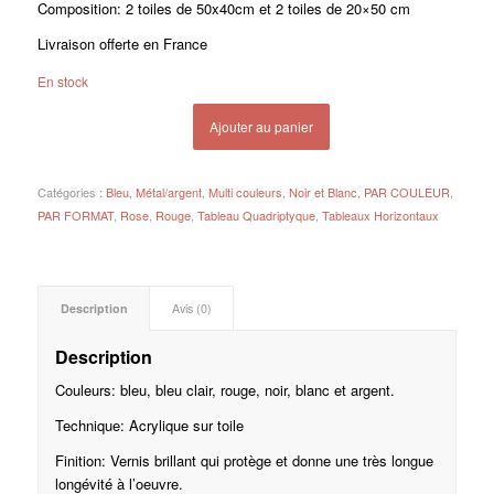
Composition: 2 toiles de 50x40cm et 2 toiles de 20×50 cm
Livraison offerte en France
En stock
Ajouter au panier
Catégories :
Bleu
,
Métal/argent
,
Multi couleurs
,
Noir et Blanc
,
PAR COULEUR
,
PAR FORMAT
,
Rose
,
Rouge
,
Tableau Quadriptyque
,
Tableaux Horizontaux
Description
Avis (0)
Description
Couleurs: bleu, bleu clair, rouge, noir, blanc et argent.
Technique: Acrylique sur toile
Finition: Vernis brillant qui protège et donne une très longue
longévité à l’oeuvre.