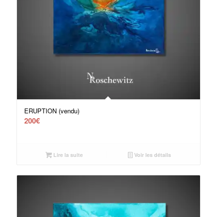
ERUPTION (vendu)
200
€
Lire la suite
Voir les détails