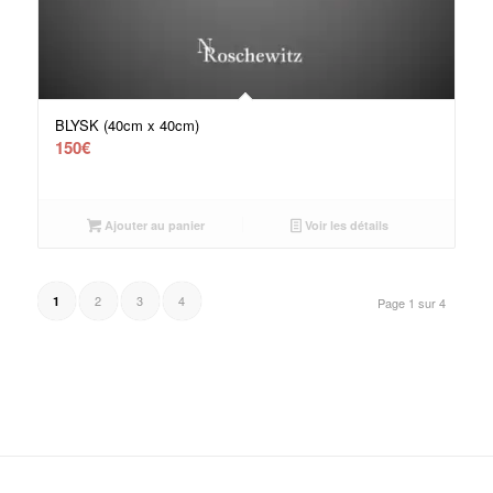
BLYSK (40cm x 40cm)
150
€
Ajouter au panier
Voir les détails
2
3
4
1
Page 1 sur 4