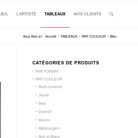
UEIL
L’ARTISTE
TABLEAUX
AVIS CLIENTS
Vous êtes ici :
Accueil
/
TABLEAUX
/
PAR COULEUR
/
Bleu
CATÉGORIES DE PRODUITS
PAR FORMAT
PAR COULEUR
Multi couleurs
Jaune
Bleu
Doré/Or
Marron
Métal/argent
Noir et Blanc