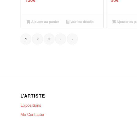
Ajouter au panier
Voir les détails
Ajouter au p
2
3
›
»
1
L’ARTISTE
Expositions
Me Contacter