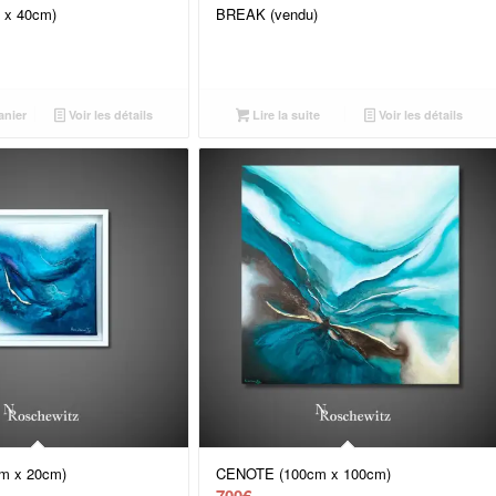
 x 40cm)
BREAK (vendu)
anier
Voir les détails
Lire la suite
Voir les détails
m x 20cm)
CENOTE (100cm x 100cm)
700
€