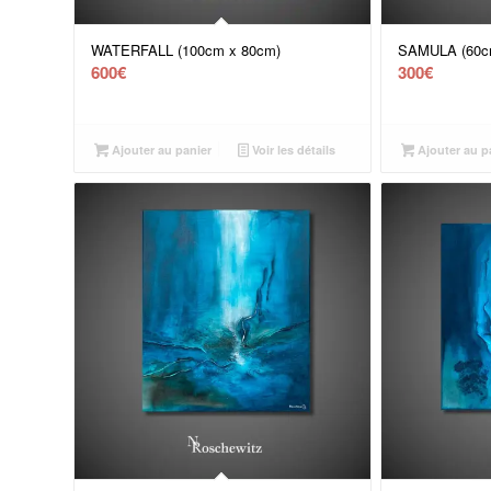
WATERFALL (100cm x 80cm)
SAMULA (60c
600
€
300
€
Ajouter au panier
Voir les détails
Ajouter au p