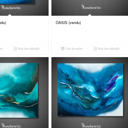
du)
OASIS (vendu)
te
Voir les détails
Lire la suite
Voir les détails