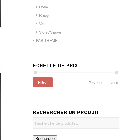
Rose
Rouge
Vert
Violet/Mauve
PAR THEME
ECHELLE DE PRIX
Filtrer
Prix :
0€
—
700€
RECHERCHER UN PRODUIT
Recherche