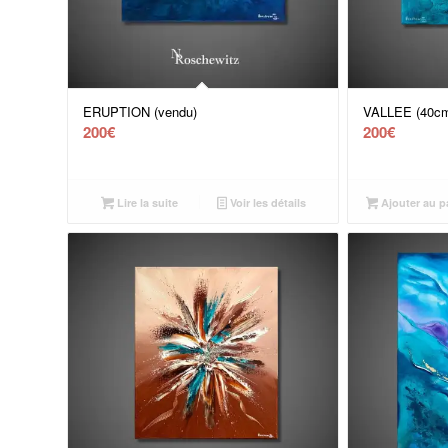
ERUPTION (vendu)
VALLEE (40cm
200
€
200
€
Lire la suite
Voir les détails
Ajouter au p