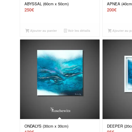
ABYSSAL (60cm x 50cm)
APNEA (40cm
250
€
200
€
Ajouter au panier
Voir les détails
Ajouter au p
ONDALYS (30cm x 30cm)
DEEPER (20c
120
€
95
€