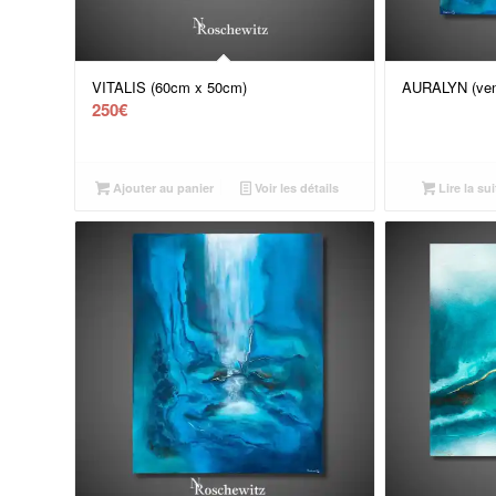
VITALIS (60cm x 50cm)
AURALYN (ven
250
€
Ajouter au panier
Voir les détails
Lire la sui