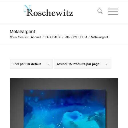
Métal/argent
Vous êtes ici :
Accueil
/
TABLEAUX
/
PAR COULEUR
/
Métal/argent
Trier par
Afficher
Par défaut
15 Produits par page