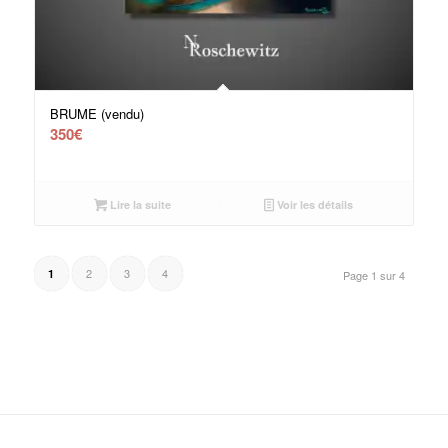
BRUME (vendu)
350
€
Lire la suite
Voir les détails
2
3
4
1
Page 1 sur 4