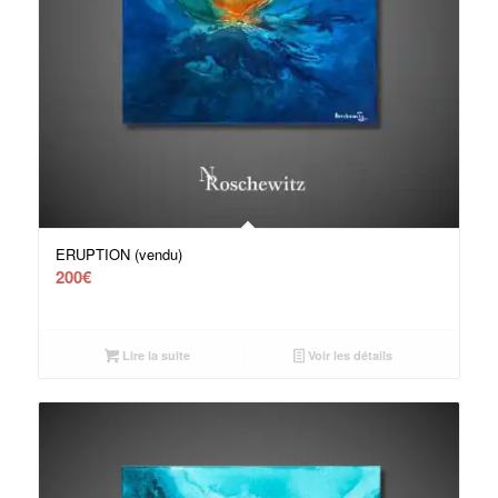
ERUPTION (vendu)
200
€
Lire la suite
Voir les détails