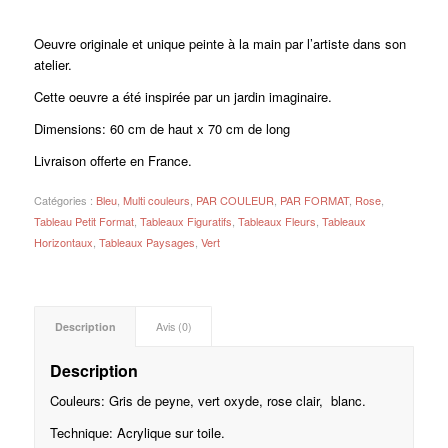
Oeuvre originale et unique peinte à la main par l’artiste dans son
atelier.
Cette oeuvre a été inspirée par un jardin imaginaire.
Dimensions: 60 cm de haut x 70 cm de long
Livraison offerte en France.
Catégories :
Bleu
,
Multi couleurs
,
PAR COULEUR
,
PAR FORMAT
,
Rose
,
Tableau Petit Format
,
Tableaux Figuratifs
,
Tableaux Fleurs
,
Tableaux
Horizontaux
,
Tableaux Paysages
,
Vert
Description
Avis (0)
Description
Couleurs: Gris de peyne, vert oxyde, rose clair, blanc.
Technique: Acrylique sur toile.