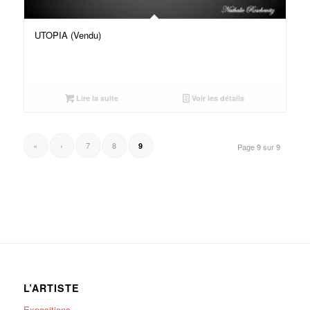
UTOPIA (Vendu)
Lire la suite
Voir les détails
«
‹
7
8
9
Page 9 sur 9
L’ARTISTE
Expositions